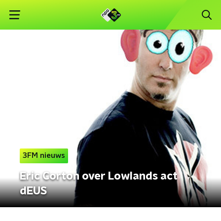
3FM nieuws
Eric Corton over Lowlands act
dEUS