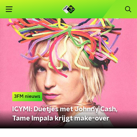
3FM nieuws
ICYMI: Duetjes met Johnny Cash,
Tame Impala krijgt make-over