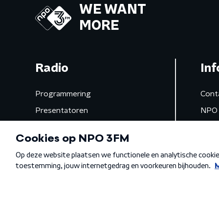
WE WANT
MORE
Radio
Inf
Programmering
Cont
Presentatoren
NPO 
Frequenties
App 
Gemist
Algemene voorwaarden
Privacybeleid