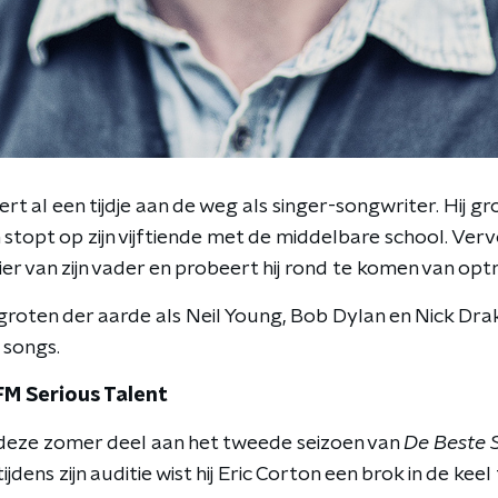
rt al een tijdje aan de weg als singer-songwriter. Hij gro
 stopt op zijn vijftiende met de middelbare school. Verv
lier van zijn vader en probeert hij rond te komen van opt
roten der aarde als Neil Young, Bob Dylan en Nick Drake s
n songs.
3FM Serious Talent
deze zomer deel aan het tweede seizoen van
De Beste 
 tijdens zijn auditie wist hij Eric Corton een brok in de ke