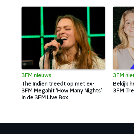
3FM nieuws
3FM ni
The Indien treedt op met ex-
Bekijk h
3FM Megahit ‘How Many Nights’
3FM Tre
in de 3FM Live Box