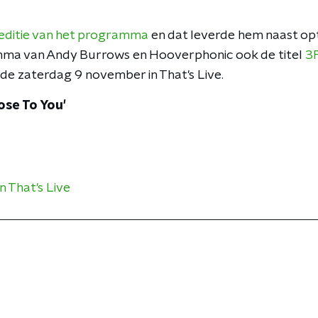
editie van het programma
en dat leverde hem naast op
mma van Andy Burrows en Hooverphonic ook de titel
3F
lde zaterdag 9 november in That's Live.
lose To You'
n That's Live