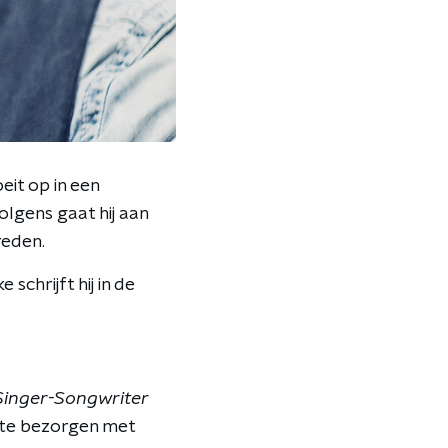
eit op in een
olgens gaat hij aan
reden.
chrijft hij in de
Singer-Songwriter
el te bezorgen met