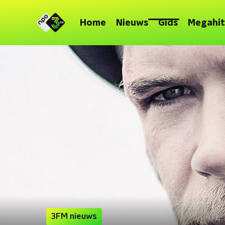
Home
Nieuws
Gids
Megahit
3FM nieuws