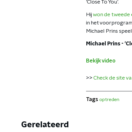
'Close To You'.
Hij
won de tweede 
in het voorprogra
Michael Prins spee
Michael Prins - 'C
Bekijk video
>>
Check de site va
Tags
optreden
Gerelateerd