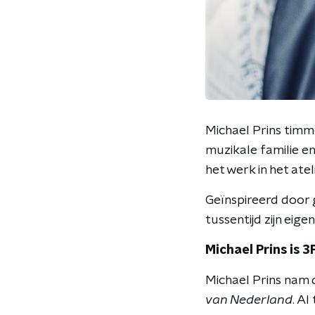
Michael Prins timme
muzikale familie en
het werk in het ate
Geïnspireerd door g
tussentijd zijn eige
Michael Prins is 
Michael Prins nam 
van Nederland
. Al