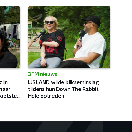
3FM nieuws
ijn
IJSLAND wilde blikseminslag
maar
tijdens hun Down The Rabbit
rootste
Hole optreden