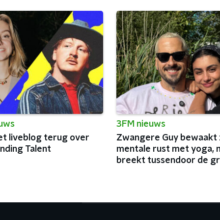
euws
3FM nieuws
et liveblog terug over
Zwangere Guy bewaakt z
nding Talent
mentale rust met yoga, 
breekt tussendoor de g
podia van België af