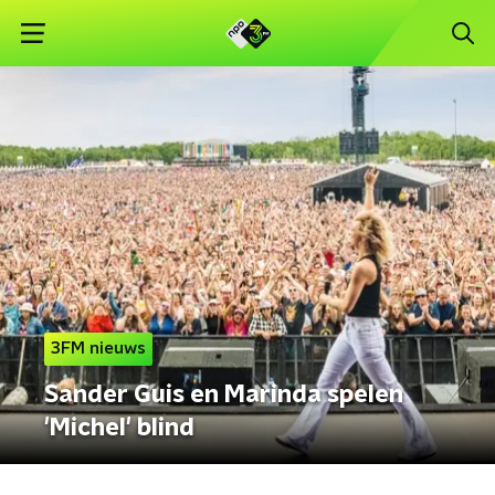
3FM nieuws
Sander Guis en Marinda spelen
'Michel' blind