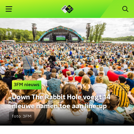
3FM nieuws
Down The Rabbit Hole voegt 14
nieuwe namen toe aan line-up
foto:
3FM