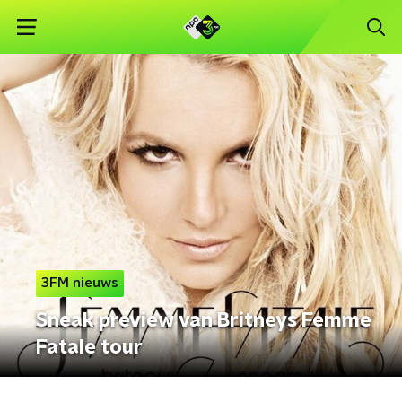
3FM nieuws
Sneak preview van Britneys Femme
Fatale tour