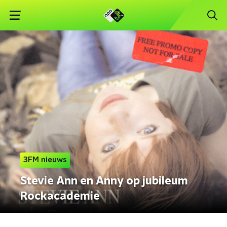
3FM nieuws
Stevie Ann en Anny op jubileum
Rockacademie