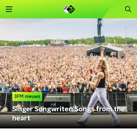
3FM nieuws
Singer Songwriter: Songs from the
heart