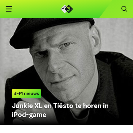
3FM nieuws
Junkie XL en Tiësto te horen in
iPod-game