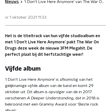
Nieuws
'I Don't Live Here Anymore' van The War On Drugs is de nieuwe 3FM Megahit
vr 1 oktober 2021
11:33
Het is de titeltrack van hun vijfde studioalbum en
met 'I Don't Live Here Anymore' pakt The War On
Drugs deze week de nieuwe 3FM Megahit. De
perfect plaat bij dit herfstachtige weer!
Vijfde album
'I Don't Live Here Anymore' is afkomstig van het
gelijknamige vijfde album van de band en komt 29
oktober uit. Dit album is opvolger van de in 2017
verschenen
A Deeper Understanding
, dat in 2018 is
bekroond met een Grammy Award voor ‘Beste rock
album’.