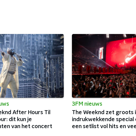
euws
3FM nieuws
knd After Hours Til
The Weeknd zet groots 
r: dit kun je
indrukwekkende special 
ten van het concert
een setlist vol hits en vee
charisma