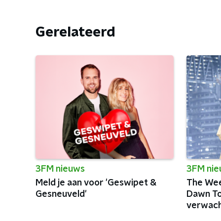
Gerelateerd
3FM nieuws
3FM ni
Meld je aan voor 'Geswipet &
The Wee
Gesneuveld'
Dawn Tou
verwach