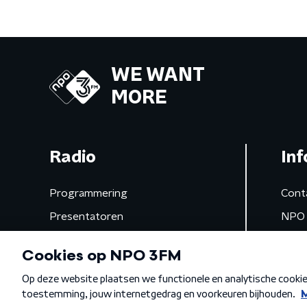
WE WANT
MORE
Radio
Inf
Programmering
Cont
Presentatoren
NPO 
Frequenties
App 
Gemist
Algemene voorwaarden
Privacybeleid