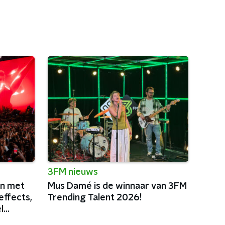
3FM nieuws
in met
Mus Damé is de winnaar van 3FM
effects,
Trending Talent 2026!
l