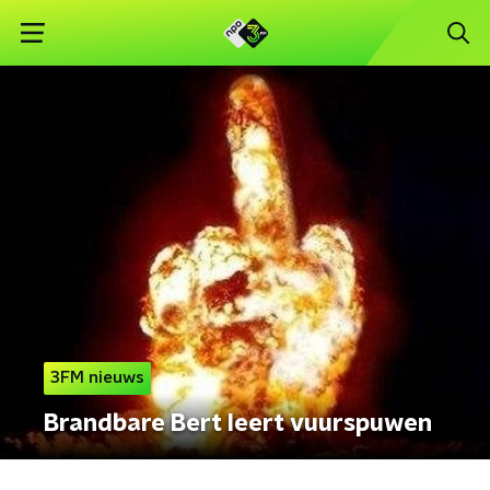
3FM nieuws
Brandbare Bert leert vuurspuwen