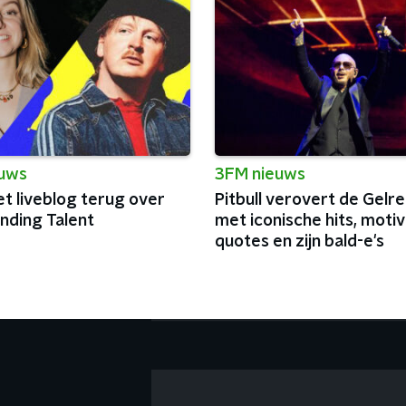
euws
3FM nieuws
et liveblog terug over
Pitbull verovert de Gel
nding Talent
met iconische hits, moti
quotes en zijn bald-e's