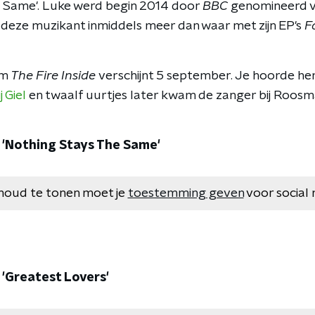
e Same'. Luke werd begin 2014 door
BBC
genomineerd 
 deze muzikant inmiddels meer dan waar met zijn
EP's
F
um
The Fire Inside
verschijnt 5 september. Je hoorde 
j Giel
en twaalf uurtjes later kwam de zanger bij Roosma
- 'Nothing Stays The Same'
houd te tonen moet je
toestemming geven
voor social 
 'Greatest Lovers'