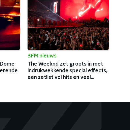
3FM nieuws
reDome
The Weeknd zet groots in met
verende
indrukwekkende special effects,
een setlist vol hits en veel
charisma