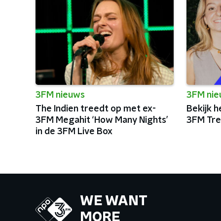
3FM nieuws
3FM ni
The Indien treedt op met ex-
Bekijk h
3FM Megahit ‘How Many Nights’
3FM Tre
in de 3FM Live Box
WE WANT
MORE