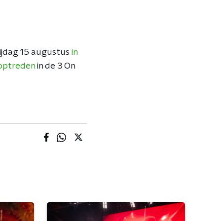
rijdag 15 augustus
in
 optreden
in de 3 On