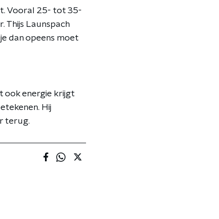
. Vooral 25- tot 35-
r. Thijs Launspach
t je dan opeens moet
t ook energie krijgt
betekenen. Hij
r terug.