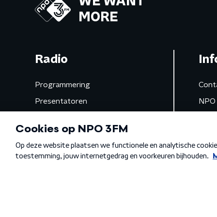
WE WANT
MORE
Radio
Inf
Programmering
Cont
Presentatoren
NPO 
Frequenties
App 
Gemist
Algemene voorwaarden
Privacybeleid