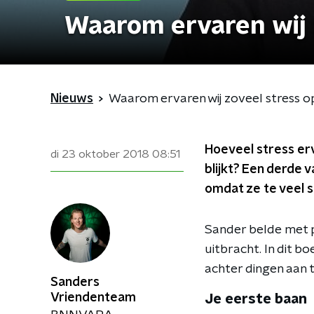
Waarom ervaren wij 
Nieuws
Waarom ervaren wij zoveel stress o
Hoeveel stress er
di 23 oktober 2018
08:51
blijkt? Een derde
omdat ze te veel 
Sander belde met p
uitbracht. In dit b
achter dingen aan t
Sanders
Vriendenteam
Je eerste baan