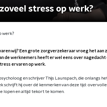
zoveel stress op werk?
p werk?
varen wij? Een grote zorgverzekeraar vroeg het aan z
 van de werknemers heeft er wel eens over nagedacht
stress ervaren op werk.
sycholoog en schrijver Thijs Launspach, die onlangs h
oek schrijft hij over dé kenmerken van deze tijd: overvoll
e lopen en altijd tekort te komen.