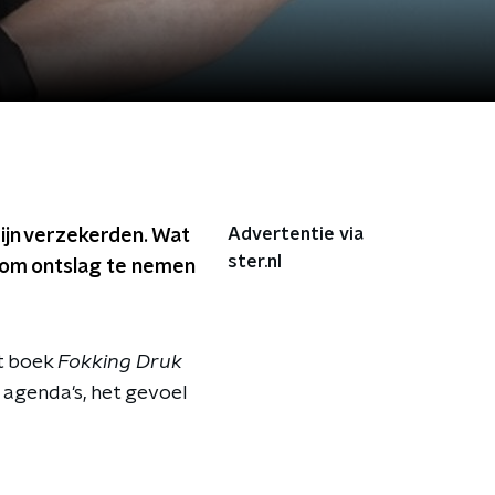
Advertentie via
ijn verzekerden. Wat
ster.nl
 om ontslag te nemen
et boek
Fokking Druk
e agenda's, het gevoel