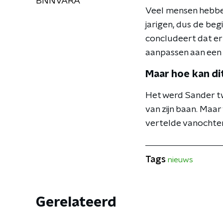
BNNVARA
Veel mensen hebben
jarigen, dus de beg
concludeert dat er
aanpassen aan een 
Maar hoe kan di
Het werd Sander twee
van zijn baan. Maar
vertelde vanochtend
Tags
nieuws
Gerelateerd