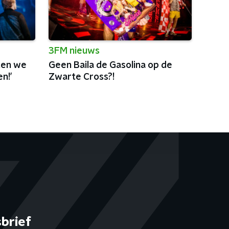
3FM nieuws
ten we
Geen Baila de Gasolina op de
n!’
Zwarte Cross?!
brief