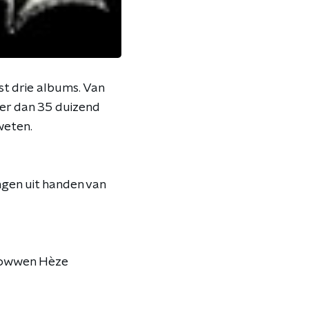
t drie albums. Van
eer dan 35 duizend
weten.
ngen uit handen van
r Rowwen Hèze