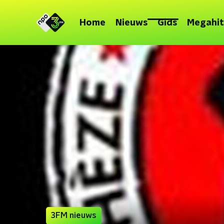
Home
Nieuws
Gids
Megahit
3FM nieuws