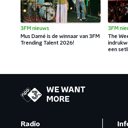
3FM nieuws
3FM ni
Mus Damé is de winnaar van 3FM
The Wee
Trending Talent 2026!
indrukw
een setl
charism
WE WANT
MORE
Radio
Inf