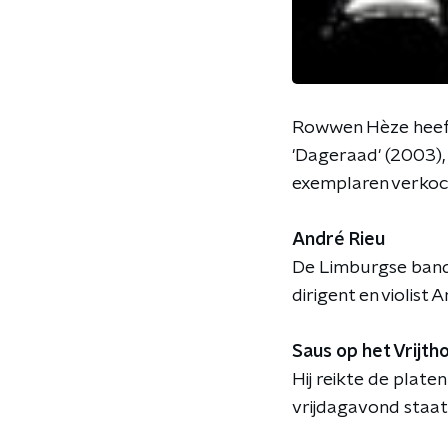
Rowwen Hèze heeft
'Dageraad' (2003),
exemplaren verkoc
André Rieu
De Limburgse band,
dirigent en violist 
Saus op het Vrijth
Hij reikte de plate
vrijdagavond staat