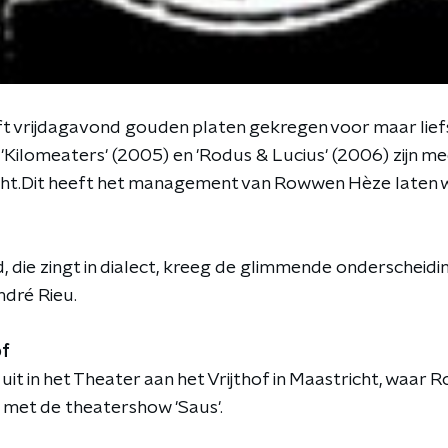
 vrijdagavond gouden platen gekregen voor maar liefs
 'Kilomeaters' (2005) en 'Rodus & Lucius' (2006) zijn m
ht.Dit heeft het management van Rowwen Hèze laten 
 die zingt in dialect, kreeg de glimmende onderscheidi
André Rieu.
of
n uit in het Theater aan het Vrijthof in Maastricht, waa
 met de theatershow 'Saus'.