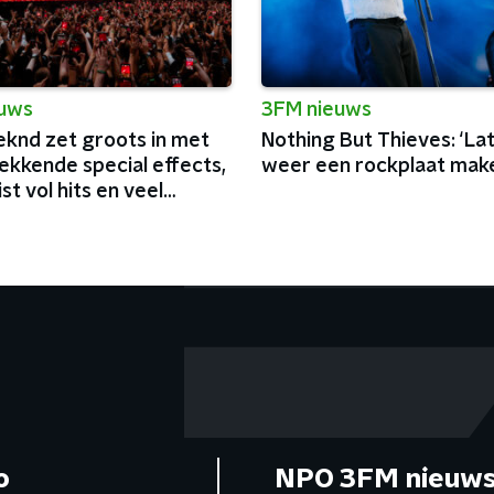
euws
3FM nieuws
knd zet groots in met
Nothing But Thieves: ‘La
ekkende special effects,
weer een rockplaat make
ist vol hits en veel
a
o
NPO 3FM nieuws