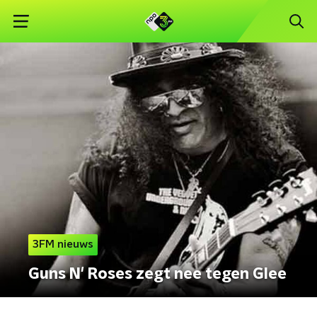
3FM nieuws
Guns N' Roses zegt nee tegen Glee