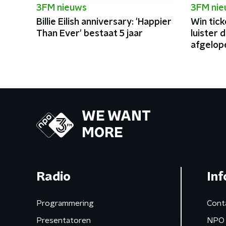
3FM nieuws
3FM ni
Billie Eilish anniversary: 'Happier
Win tick
Than Ever' bestaat 5 jaar
luister 
afgelope
WE WANT
MORE
Radio
Inf
Programmering
Cont
Presentatoren
NPO 