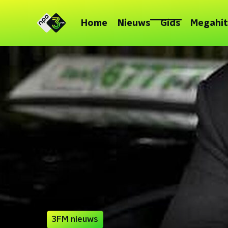
Home
Nieuws
Gids
Megahit
3FM nieuws