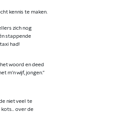
cht kennis te maken.
llers zich nog
één stappende
taxi had!
l het woord en deed
t m'n wijf, jongen."
e niet veel te
ots... over de