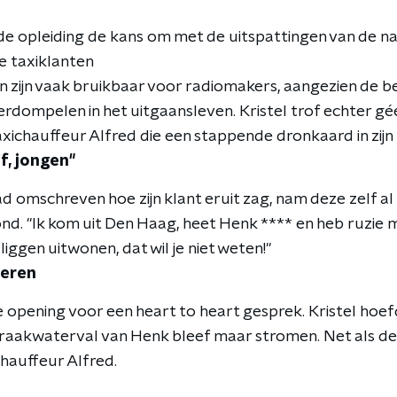
 de opleiding de kans om met de uitspattingen van de na
e taxiklanten
 zijn vaak bruikbaar voor radiomakers, aangezien de be
erdompelen in het uitgaansleven. Kristel trof echter g
ichauffeur Alfred die een stappende dronkaard in zijn 
f, jongen"
d omschreven hoe zijn klant eruit zag, nam deze zelf a
ond. "Ik kom uit Den Haag, heet Henk **** en heb ruzie me
liggen uitwonen, dat wil je niet weten!"
oeren
 opening voor een heart to heart gesprek. Kristel hoefd
raakwaterval van Henk bleef maar stromen. Net als de k
hauffeur Alfred.