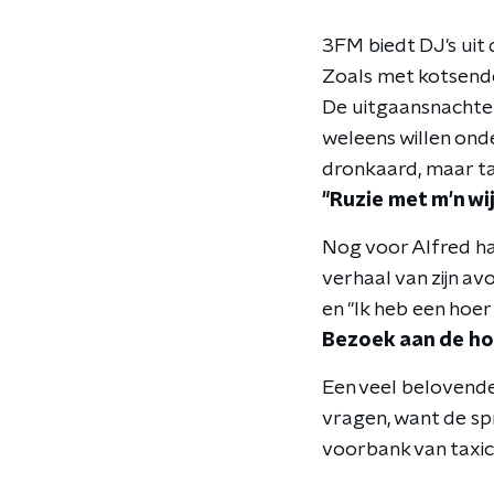
3FM biedt DJ's uit
Zoals met kotsend
De uitgaansnachten
weleens willen ond
dronkaard, maar tax
"Ruzie met m'n wij
Nog voor Alfred ha
verhaal van zijn av
en "Ik heb een hoer 
Bezoek aan de h
Een veel belovende
vragen, want de sp
voorbank van taxic