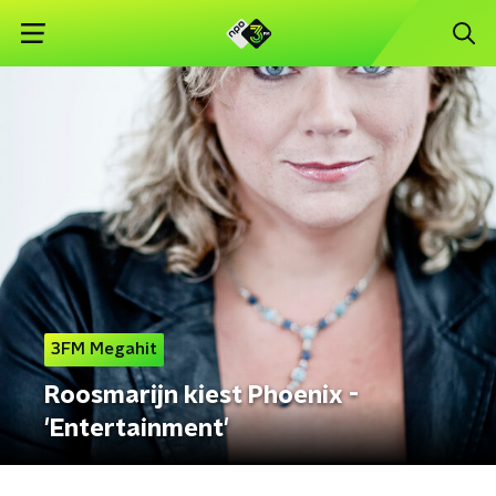
3FM Megahit
Roosmarijn kiest Phoenix -
'Entertainment'