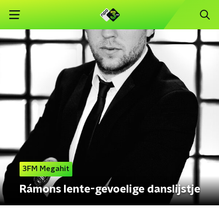
3FM Megahit
Rámons lente-gevoelige danslijstje