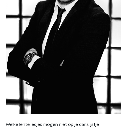
Welke lenteliedjes mogen niet op je danslijstje