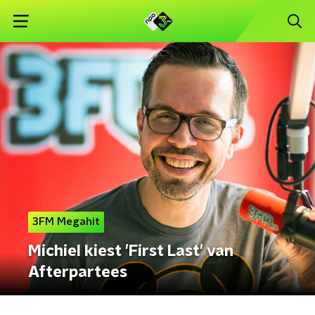
3FM Megahit
Michiel kiest 'First Last' van
Afterpartees