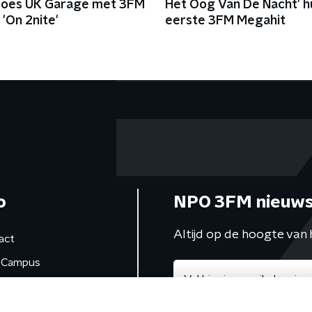
roes UK Garage met 3FM
Het Oog Van De Nacht' h
'On 2nite'
eerste 3FM Megahit
o
NPO 3FM nieuws
Altijd op de hoogte van 
act
Campus
de studio