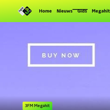
Home
Nieuws
Gids
Megahit
3FM Megahit