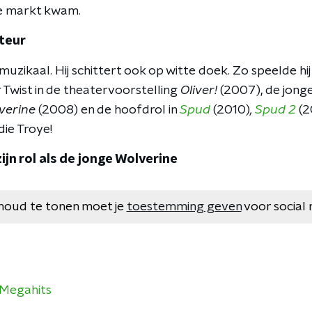
e markt kwam.
cteur
n muzikaal. Hij schittert ook op witte doek. Zo speelde hi
 Twist in de theatervoorstelling
Oliver!
(2007), de jonge
verine
(2008) en de hoofdrol in
Spud
(2010)
,
Spud 2
(2
 die Troye!
ijn rol als de jonge Wolverine
houd te tonen moet je
toestemming geven
voor social 
 Megahits