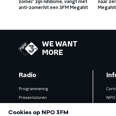
zomer' zijn nihilisme, vangt met
naar ze
anti-zomerhit een 3FM Megahit
Megahit 
WE WANT
MORE
Radio
Inf
Programmering
Cont
Presentatoren
NPO 
Frequenties
App 
Gemist