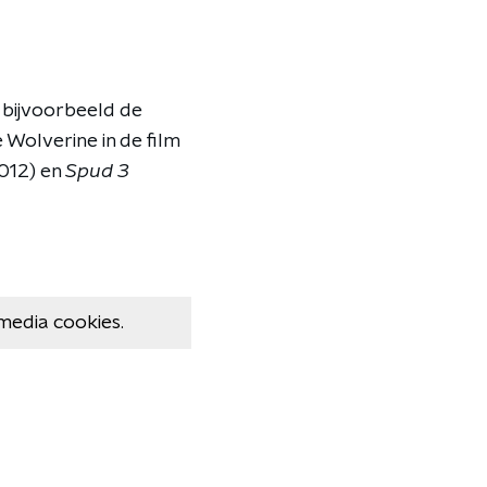
j bijvoorbeeld de
 Wolverine in de film
012) en
Spud 3
media cookies.