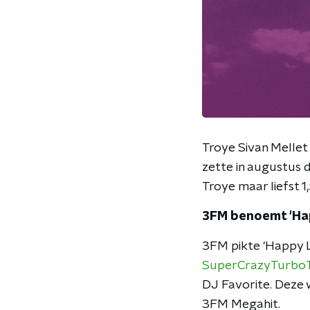
Troye Sivan Mellet 
zette in augustus d
Troye maar liefst 1,
3FM benoemt 'Happ
3FM pikte 'Happy L
SuperCrazyTurbo
DJ Favorite. Deze 
3FM Megahit.