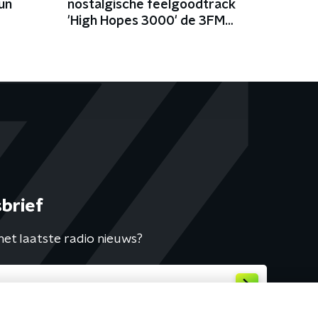
un
nostalgische feelgoodtrack
'High Hopes 3000' de 3FM
Megahit
brief
het laatste radio nieuws?