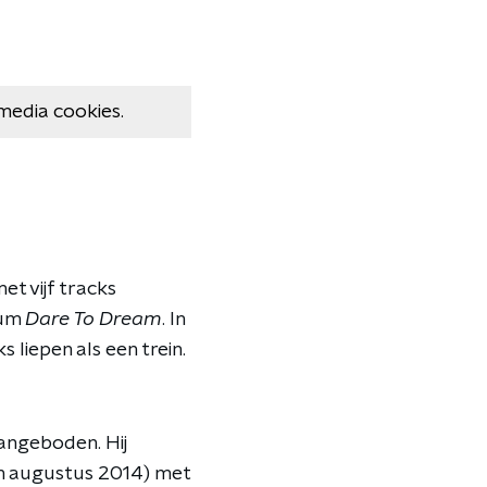
media cookies.
et vijf tracks
bum
Dare To Dream
. In
s liepen als een trein.
angeboden. Hij
 (in augustus 2014) met