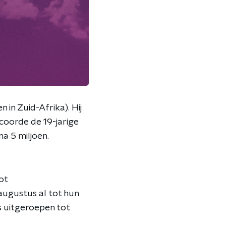
 in Zuid-Afrika). Hij
scoorde de 19-jarige
na 5 miljoen.
ot
 augustus al tot hun
s uitgeroepen tot