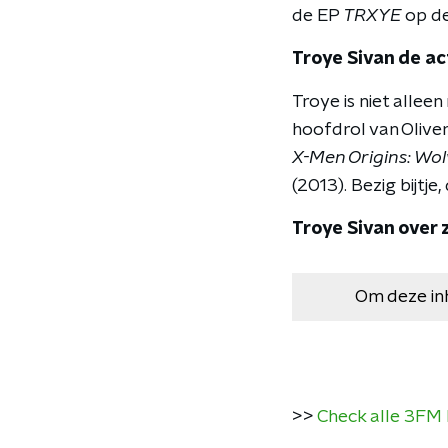
de EP
TRXYE
op d
Troye Sivan de a
Troye is niet allee
hoofdrol van Oliver
X-Men Origins: Wol
(2013). Bezig bijtje,
Troye Sivan over z
Om deze in
>>
Check alle 3FM