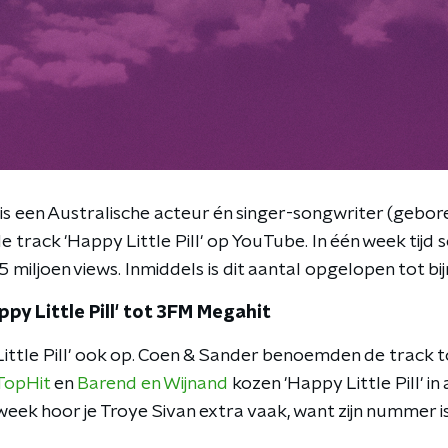
is een Australische acteur én singer-songwriter (geboren
e track 'Happy Little Pill' op YouTube. In één week tijd 
5 miljoen views. Inmiddels is dit aantal opgelopen tot bij
y Little Pill' tot 3FM Megahit
ittle Pill' ook op. Coen & Sander benoemden de track t
TopHit
en
Barend en Wijnand
kozen 'Happy Little Pill' in
week hoor je Troye Sivan extra vaak, want zijn nummer i