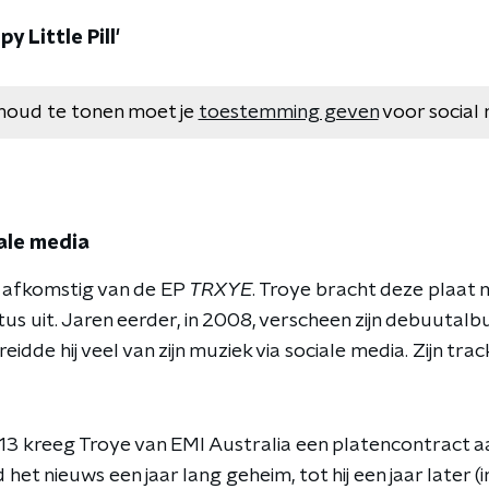
y Little Pill'
houd te tonen moet je
toestemming geven
voor social 
ale media
 is afkomstig van de EP
TRXYE
. Troye bracht deze plaat m
s uit. Jaren eerder, in 2008, verscheen zijn debuutal
eidde hij veel van zijn muziek via sociale media. Zijn track
13 kreeg Troye van EMI Australia een platencontract a
 het nieuws een jaar lang geheim, tot hij een jaar later