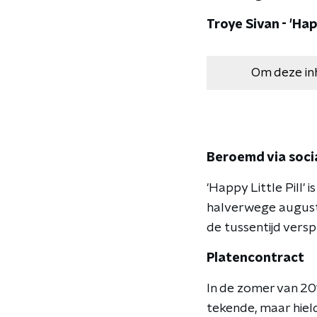
Troye Sivan - 'Happ
Om deze in
Beroemd via soci
'Happy Little Pill'
halverwege augustu
de tussentijd verspr
Platencontract
In de zomer van 20
tekende, maar hield