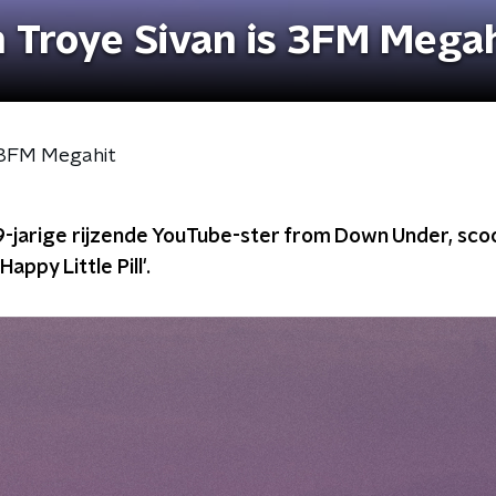
an Troye Sivan is 3FM Mega
is 3FM Megahit
19-jarige rijzende YouTube-ster from Down Under, sc
ppy Little Pill'.