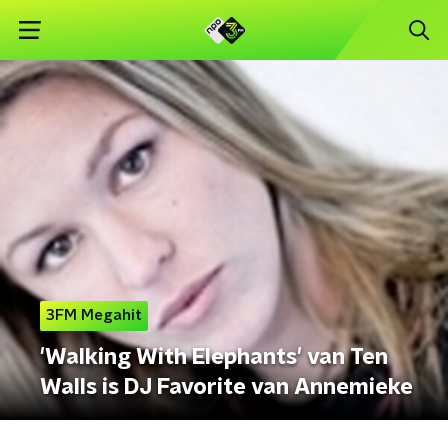
3FM Megahit
'Walking With Elephants' van Ten
Walls is DJ Favorite van Annemieke