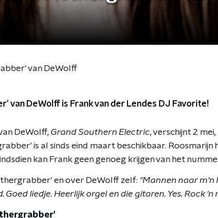
rabber' van DeWolff
r' van DeWolff is Frank van der Lendes DJ Favorite!
van DeWolff,
Grand Southern Electric
, verschijnt 2 me
grabber' is al sinds eind maart beschikbaar. Roosmarijn
indsdien kan Frank geen genoeg krijgen van het numme
othergrabber' en over DeWolff zelf:
"Mannen naar m'n h
 Goed liedje. Heerlijk orgel en die gitaren. Yes. Rock 'n r
othergrabber'