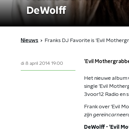
DeWolff
Nieuws
Franks DJ Favorite is 'Evil Motherg
'Evil Mothergrabbe
di 8 april 2014
19:00
Het nieuwe album 
single 'Evil Mother
3voor12 Radio en s
Frank over 'Evil M
zijn gereïncarneerd.
DeWolff - 'Evil M