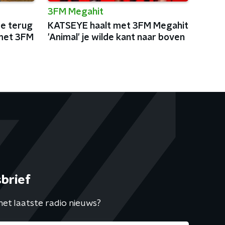
3FM Megahit
ee terug
KATSEYE haalt met 3FM Megahit
met 3FM
'Animal' je wilde kant naar boven
brief
het laatste radio nieuws?