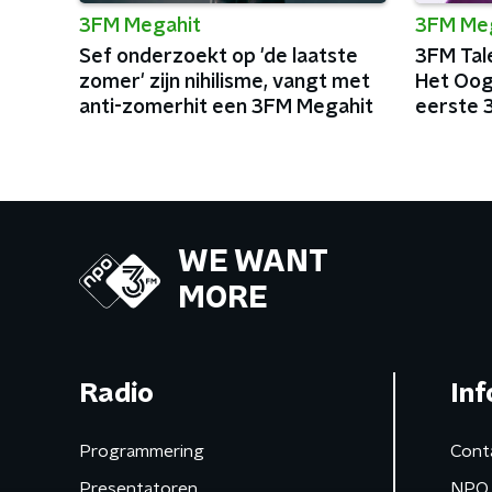
3FM Megahit
3FM Me
Sef onderzoekt op 'de laatste
3FM Tale
zomer' zijn nihilisme, vangt met
Het Oog
anti-zomerhit een 3FM Megahit
eerste 
WE WANT
MORE
Radio
Inf
Programmering
Cont
Presentatoren
NPO 