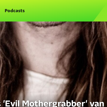
Podcasts
s 'Evil Mothergrabber' van