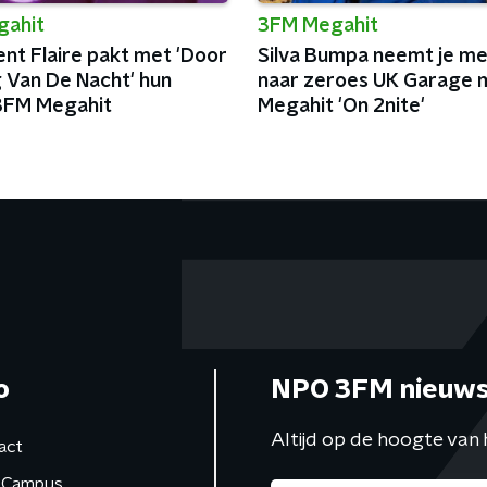
gahit
3FM Megahit
nt Flaire pakt met 'Door
Silva Bumpa neemt je m
 Van De Nacht' hun
naar zeroes UK Garage 
3FM Megahit
Megahit 'On 2nite'
o
NPO 3FM nieuws
Altijd op de hoogte van 
act
Campus