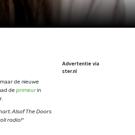
Advertentie via
ster.nl
i, maar de nieuwe
 had de
primeur
in
r.
art. Alsof The Doors
oll radio!"