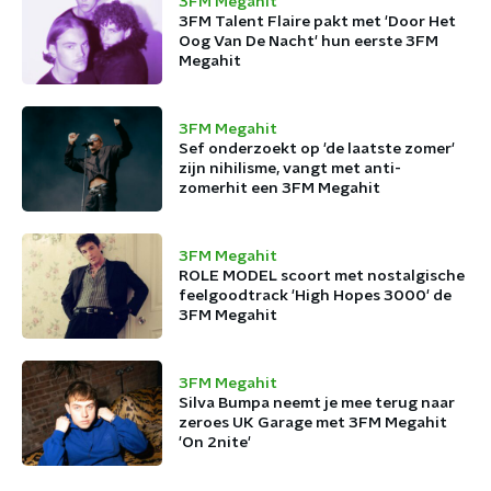
3FM Megahit
3FM Talent Flaire pakt met 'Door Het
Oog Van De Nacht' hun eerste 3FM
Megahit
3FM Megahit
Sef onderzoekt op 'de laatste zomer'
zijn nihilisme, vangt met anti-
zomerhit een 3FM Megahit
3FM Megahit
ROLE MODEL scoort met nostalgische
feelgoodtrack 'High Hopes 3000' de
3FM Megahit
3FM Megahit
Silva Bumpa neemt je mee terug naar
zeroes UK Garage met 3FM Megahit
'On 2nite'