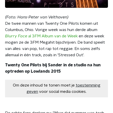
(Foto: Hans-Peter van Velthoven)
De twee mannen van Twenty One Pilots komen uit
Columbus, Ohio. Vorige week was hun derde album
Blurry Face
al 3FM Album van de Week
en deze week
mogen ze de 3FM Megahit bijschrijven. De band speelt
van alles: van pop, tot rap tot reggae. En soms zelfs
allemaal in één track, zoals in 'Stressed Out'.
Twenty One Pilots bij Sander in de studio na hun
optreden op Lowlands 2015
Om deze inhoud te tonen moet je
toestemming
geven
voor social media cookies.
De echte fans denken nu: "Maar dat nummer was toch