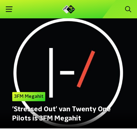
3FM Megahit
'Stressed Out' van Twenty One
Pilots is 3FM Megahit