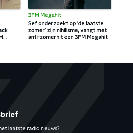
3FM Megahit
t
Sef onderzoekt op 'de laatste
ack
zomer' zijn nihilisme, vangt met
FM
anti-zomerhit een 3FM Megahit
brief
het laatste radio nieuws?