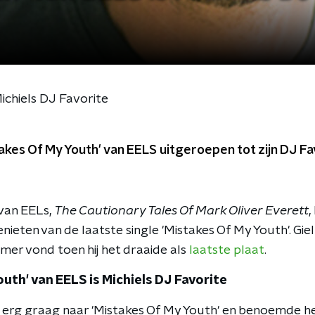
ichiels DJ Favorite
takes Of My Youth' van EELS uitgeroepen tot zijn DJ Fa
van EELs,
The Cautionary Tales Of Mark Oliver Everett
,
genieten van de laatste single 'Mistakes Of My Youth'. Giel
mer vond toen hij het draaide als
laatste plaat
.
outh' van EELS is Michiels DJ Favorite
ok erg graag naar 'Mistakes Of My Youth' en benoemde