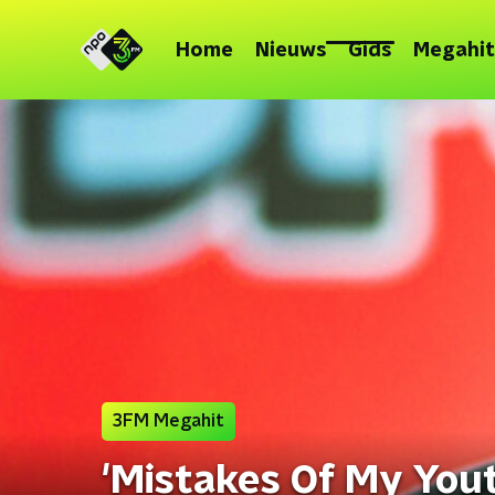
Home
Nieuws
Gids
Megahit
3FM Megahit
'Mistakes Of My Yout