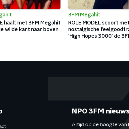
gahit
3FM Megahit
 haalt met 3FM Megahit
ROLE MODEL scoort me
 je wilde kant naar boven
nostalgische feelgoodtr
'High Hopes 3000' de 3
Megahit
o
NPO 3FM nieuws
Altijd op de hoogte van 
act