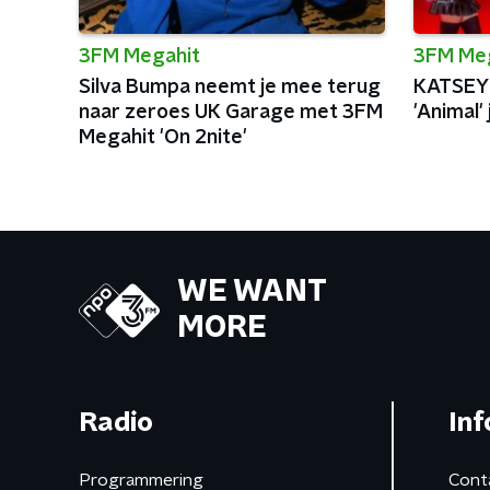
3FM Megahit
3FM Me
Silva Bumpa neemt je mee terug
KATSEYE
naar zeroes UK Garage met 3FM
'Animal'
Megahit 'On 2nite'
WE WANT
MORE
Radio
Inf
Programmering
Cont