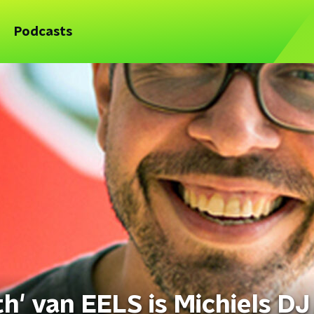
Podcasts
h' van EELS is Michiels DJ