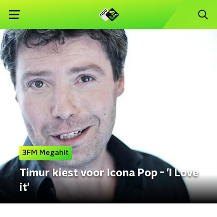
3FM Megahit
Timur kiest voor Icona Pop - 'I Love
it'