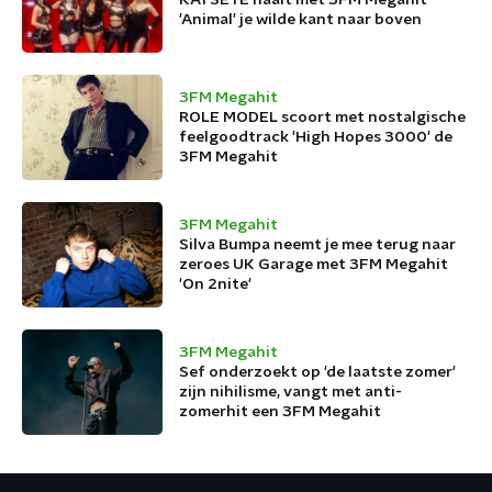
KATSEYE haalt met 3FM Megahit
'Animal' je wilde kant naar boven
3FM Megahit
ROLE MODEL scoort met nostalgische
feelgoodtrack 'High Hopes 3000' de
3FM Megahit
3FM Megahit
Silva Bumpa neemt je mee terug naar
zeroes UK Garage met 3FM Megahit
'On 2nite'
3FM Megahit
Sef onderzoekt op 'de laatste zomer'
zijn nihilisme, vangt met anti-
zomerhit een 3FM Megahit