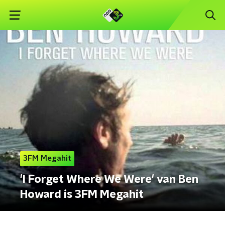
3FM Megahit
'I Forget Where We Were' van Ben
Howard is 3FM Megahit