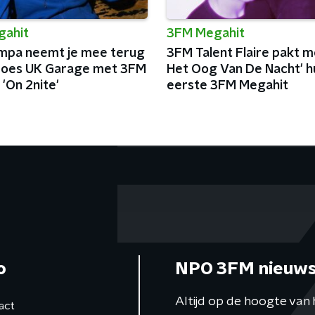
gahit
3FM Megahit
umpa neemt je mee terug
3FM Talent Flaire pakt m
roes UK Garage met 3FM
Het Oog Van De Nacht' h
'On 2nite'
eerste 3FM Megahit
o
NPO 3FM nieuws
Altijd op de hoogte van 
act