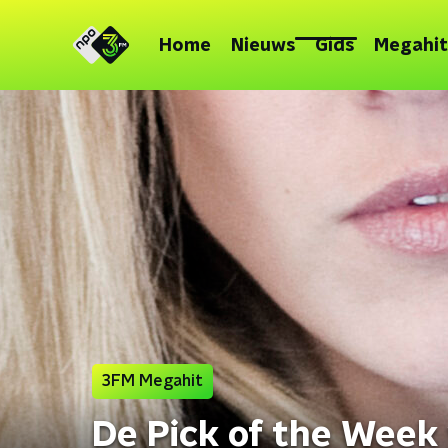
Home
Nieuws
Gids
Megahit
3FM Megahit
De Pick of the Week 