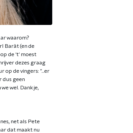
Maar waarom?
rl Barât (en de
op de 't' moest
hrijver dezes graag
op de vingers: "...er
er dus geen
we wel. Dank je,
ines, net als Pete
aar dat maakt nu