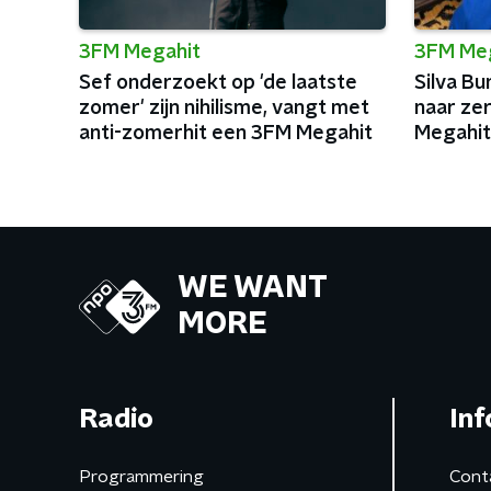
3FM Megahit
3FM Me
Sef onderzoekt op 'de laatste
Silva B
zomer' zijn nihilisme, vangt met
naar ze
anti-zomerhit een 3FM Megahit
Megahit 
WE WANT
MORE
Radio
Inf
Programmering
Cont