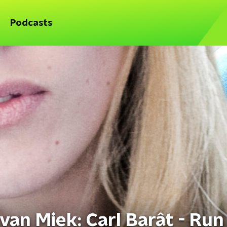
Podcasts
van Miek: Carl Barât - Run