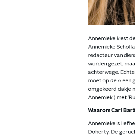
Annemieke kiest de
Annemieke Schollaa
redacteur van dien
worden gezet, maar 
achterwege. Echter,
moet op de A een ge
omgekeerd dakje ma
Annemiek.) met 'Run
Waarom Carl Bar
Annemieke is liefhe
Doherty. De geruch