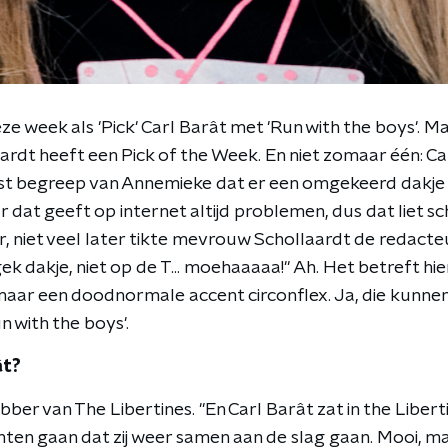
ze week als 'Pick' Carl Barât met 'Run with the boys'. 
rdt heeft een Pick of the Week. En niet zomaar één: Ca
st begreep van Annemieke dat er een omgekeerd dakje 
dat geeft op internet altijd problemen, dus dat liet sc
 niet veel later tikte mevrouw Schollaardt de redacteur 
k dakje, niet op de T... moehaaaaa!" Ah. Het betreft hi
ar een doodnormale accent circonflex. Ja, die kunnen 
 with the boys'.
ât?
bber van The Libertines. "En Carl Barât zat in the Libert
ten gaan dat zij weer samen aan de slag gaan. Mooi, m