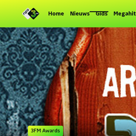
Home
Nieuws
Gids
Megahit
3FM Awards