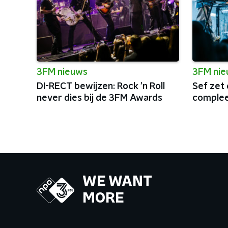
3FM nieuws
3FM ni
DI-RECT bewijzen: Rock 'n Roll
Sef zet
never dies bij de 3FM Awards
complee
WE WANT
MORE