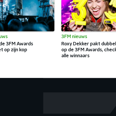
euws
3FM nieuws
 de 3FM Awards
Roxy Dekker pakt dubbel
t op zijn kop
op de 3FM Awards, check
alle winnaars