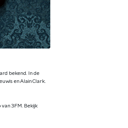
rd bekend. In de
uwis en Alain Clark.
 van 3FM. Bekijk