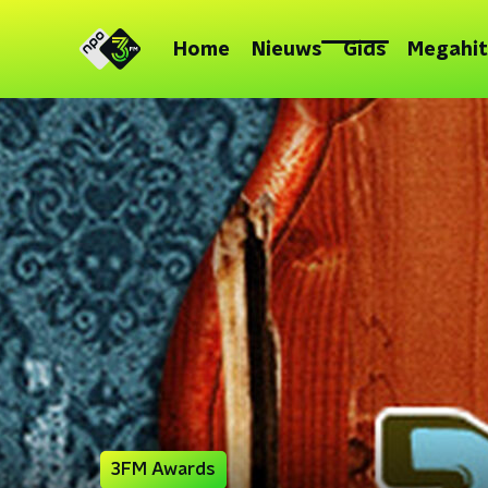
Home
Nieuws
Gids
Megahit
3FM Awards