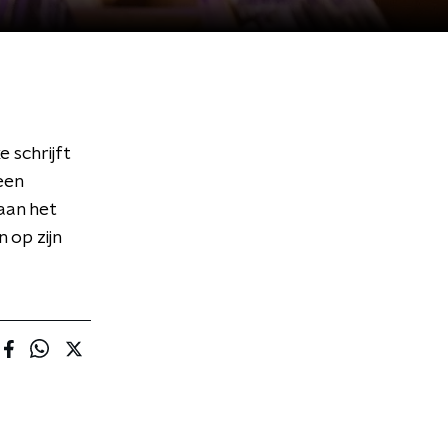
 schrijft
een
aan het
 op zijn