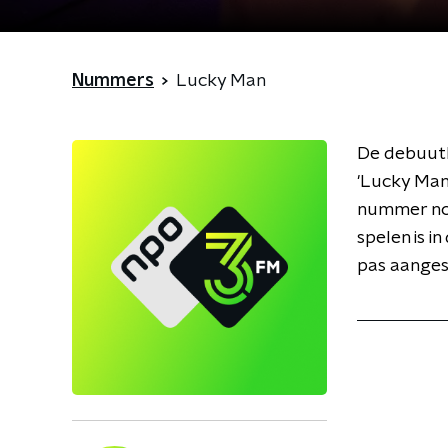
Nummers
Lucky Man
De debuuth
'Lucky Man'
nummer nod
spelen is i
pas aanges