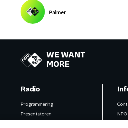
Palmer
WE WANT
MORE
Radio
Inf
Programmering
Cont
Presentatoren
NPO 
Frequenties
App 