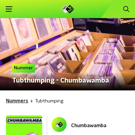
Nummer
Tubthumping - Chumbawamba
Nummers
Tubthumping
Chumbawamba