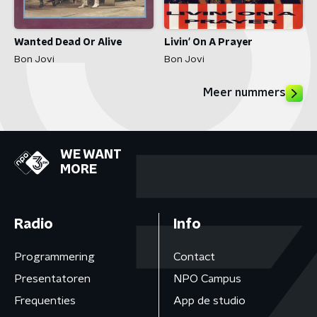
Wanted Dead Or Alive
Livin' On A Prayer
Bon Jovi
Bon Jovi
Meer nummers
WE WANT
MORE
Radio
Info
Programmering
Contact
Presentatoren
NPO Campus
Frequenties
App de studio