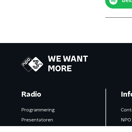
Belu
WE WANT
MORE
Radio
Inf
Programmering
Cont
Presentatoren
NPO 
Frequenties
App 