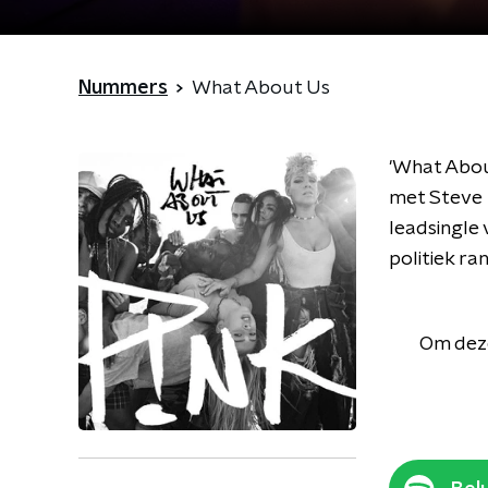
Nummers
What About Us
'What About
met Steve 
leadsingle
politiek ra
Om deze