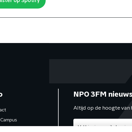
ister op Spotify
o
NPO 3FM nieuws
Altijd op de hoogte van 
act
Campus
de studio