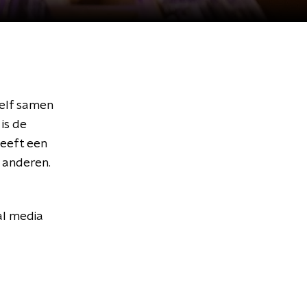
zelf samen
is de
heeft een
t anderen.
al media