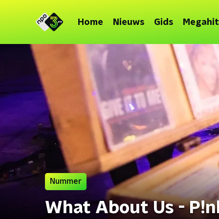
Home
Nieuws
Gids
Megahit
Nummer
What About Us - P!n