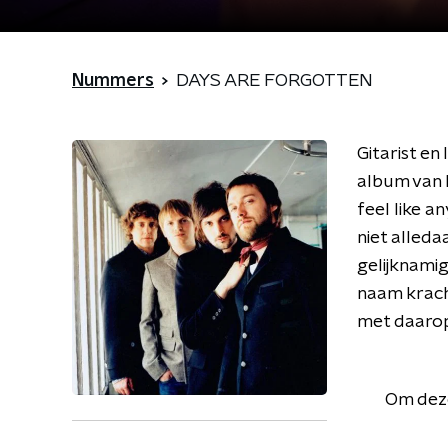
Nummers
DAYS ARE FORGOTTEN
Gitarist en
album van K
feel like a
niet alled
gelijknami
naam krach
met daarop 
Om deze