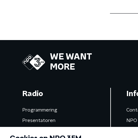
WE WANT
MORE
Radio
Inf
Programmering
Cont
Presentatoren
NPO 
Frequenties
App 