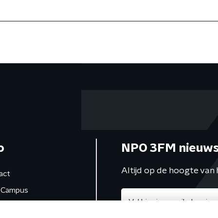
o
NPO 3FM nieuws
Altijd op de hoogte van 
act
Campus
de studio