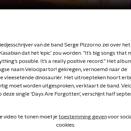
 liedjesschrijver van de band Serge Pizzorno zei over het
asabian dat het ‘epic’ zou worden. "It's big songs that
nything's possible. It's a really positive record.” Het alb
aagse naam Velocipartor! gekregen, vernoemd naar de
ge vleesetende dinosauriër. Het uitroepteken hoort erbi
tig moet worden uitgesproken, verklaart de band. Velo
deze single ‘Days Are Forgotten’, verschijnt half sept
 video te tonen moet je
toestemming geven
voor soci
cookies.