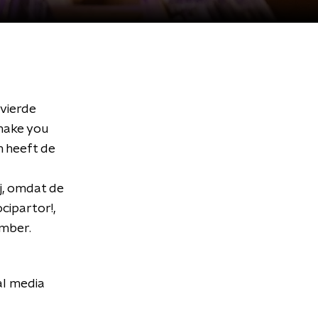
 vierde
 make you
um heeft de
j, omdat de
cipartor!,
ember.
al media