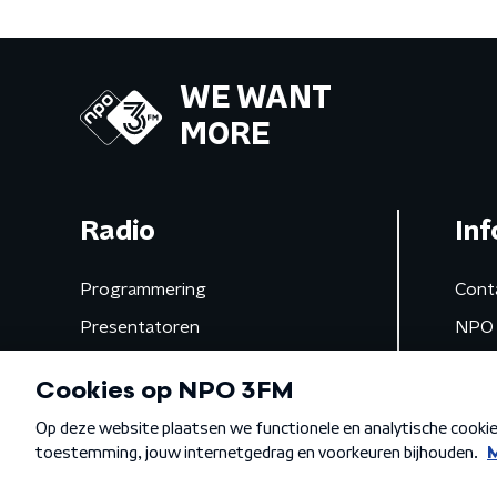
WE WANT
MORE
Radio
Inf
Programmering
Cont
Presentatoren
NPO 
Frequenties
App 
Gemist
Algemene voorwaarden
Privacybeleid