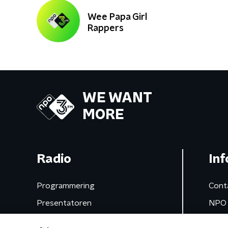
Wee Papa Girl
Rappers
WE WANT
MORE
Radio
Inf
Programmering
Cont
Presentatoren
NPO 
Frequenties
App 