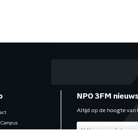
o
NPO 3FM nieuws
Altijd op de hoogte van 
act
Campus
de studio