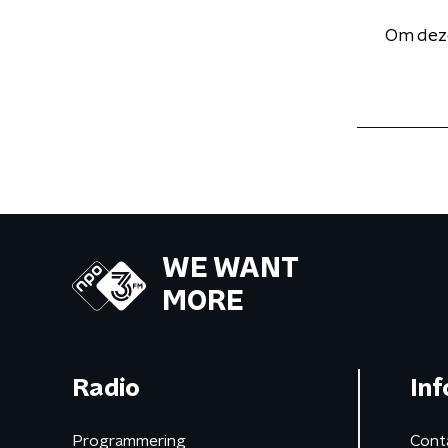
Om deze
WE WANT
MORE
Radio
Inf
Programmering
Cont