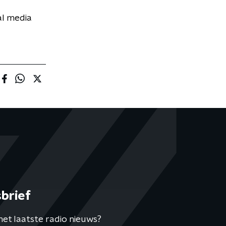
al media
brief
het laatste radio nieuws?