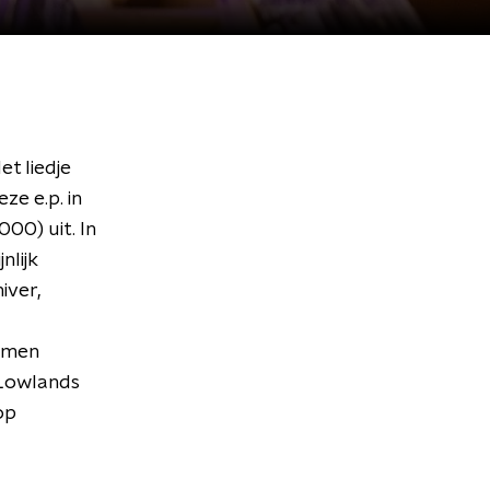
et liedje
ze e.p. in
00) uit. In
nlijk
iver,
nomen
p Lowlands
op