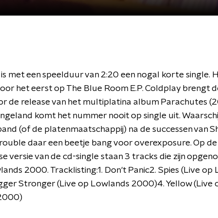
is met een speelduur van 2:20 een nogal korte single. H
voor het eerst op The Blue Room E.P. Coldplay brengt de
or de release van het multiplatina album Parachutes (20
ngeland komt het nummer nooit op single uit. Waarschij
and (of de platenmaatschappij) na de successen van Sh
Trouble daar een beetje bang voor overexposure. Op de
e versie van de cd-single staan 3 tracks die zijn opge
lands 2000. Tracklisting:1. Don't Panic2. Spies (Live o
gger Stronger (Live op Lowlands 2000)4. Yellow (Live 
2000)