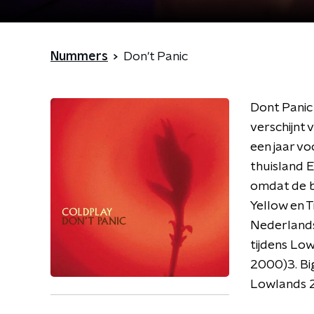
Nummers
Don't Panic
Dont Panic 
verschijnt 
een jaar vo
thuisland E
omdat de b
Yellow en 
Nederlands
tijdens Low
2000)3. Bi
Lowlands 