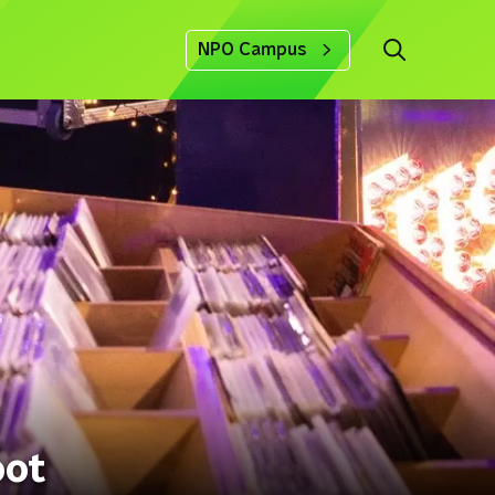
NPO Campus
oot