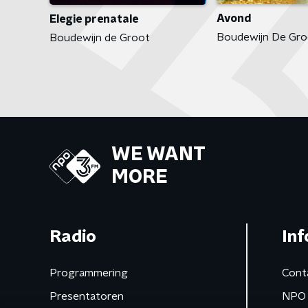
Avond
Elegie prenatale
Boudewijn De Gro
Boudewijn de Groot
WE WANT
MORE
Radio
Inf
Programmering
Cont
Presentatoren
NPO 