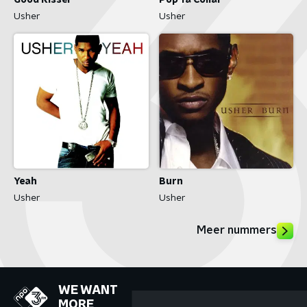
Good Kisser
Pop Ya Collar
Usher
Usher
Yeah
Burn
Usher
Usher
Meer nummers
WE WANT
MORE