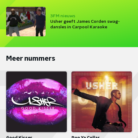
3FM nieuws
Usher geeft James Corden swag-
dansles in Carpool Karaoke
Meer nummers