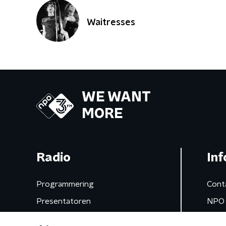
Waitresses
WE WANT
MORE
Radio
Inf
Programmering
Cont
Presentatoren
NPO 
Frequenties
App 