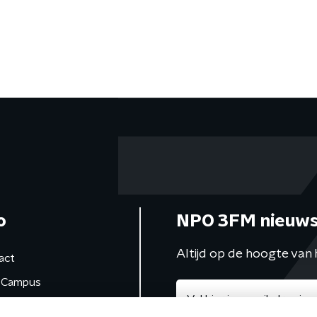
o
NPO 3FM nieuws
Altijd op de hoogte van 
act
Campus
de studio