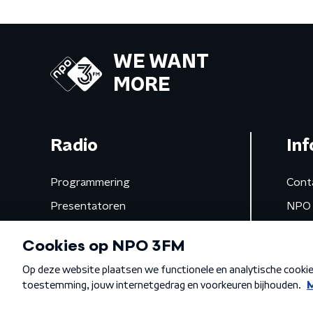
WE WANT
MORE
Radio
Inf
Programmering
Cont
Presentatoren
NPO 
Frequenties
App 
Gemist
Algemene voorwaarden
Privacybeleid