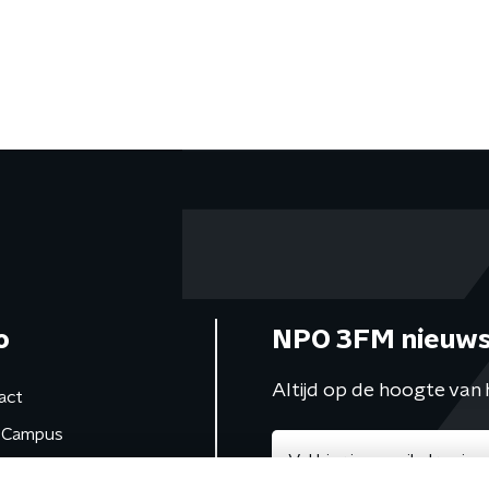
o
NPO 3FM nieuws
Altijd op de hoogte van 
act
Campus
de studio