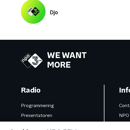
Djo
WE WANT
MORE
Radio
Inf
Programmering
Cont
Presentatoren
NPO 
Frequenties
App 