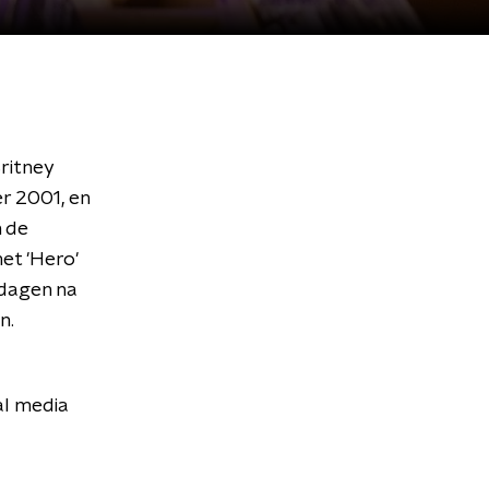
ritney
er 2001, en
n de
et 'Hero'
 dagen na
n.
al media