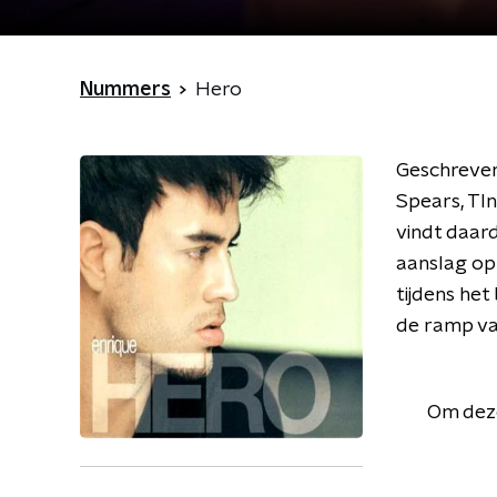
Nummers
Hero
Geschreven
Spears, TIn
vindt daard
aanslag op 
tijdens het
de ramp va
Om deze