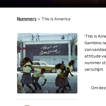
Nummers
This Is America
'This Is Am
Gambino la
van vandaag
attitude v
nummer sta
verschijnt.
Om deze