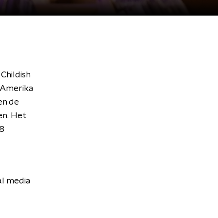
Childish
t Amerika
en de
en. Het
18
al media