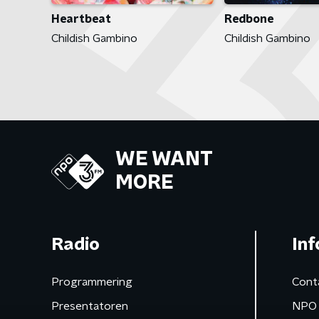
Heartbeat
Redbone
Childish Gambino
Childish Gambino
WE WANT
MORE
Radio
Inf
Programmering
Cont
Presentatoren
NPO 