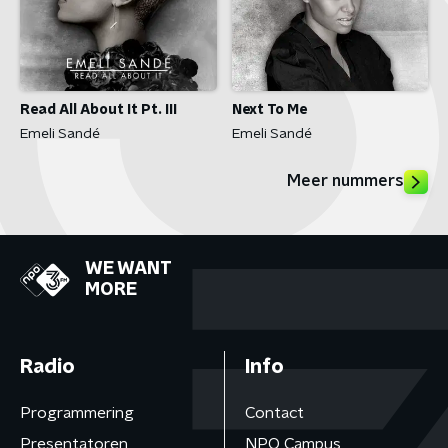
Read All About It Pt. III
Next To Me
Emeli Sandé
Emeli Sandé
Meer nummers
WE WANT
MORE
Radio
Info
Programmering
Contact
Presentatoren
NPO Campus