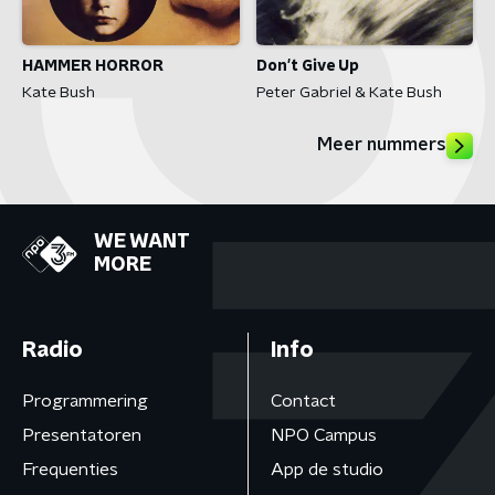
HAMMER HORROR
Don't Give Up
Kate Bush
Peter Gabriel & Kate Bush
Meer nummers
WE WANT
MORE
Radio
Info
Programmering
Contact
Presentatoren
NPO Campus
Frequenties
App de studio