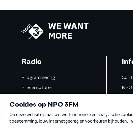
WE WANT
MORE
Radio
Inf
Programmering
Cont
Presentatoren
NPO 
Frequenties
App 
Gemist
Algemene voorwaarden
Privacybeleid